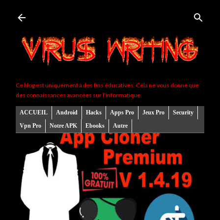
Accéder au contenu principal
Ce blog est uniquement à des fins éducatives. Cela ne vous donne que
des connaissances avancées sur l'informatique.
ACCUEIL
Android
Hacks
Apps Pro
Jeux Pro
Security
Vpn Pro
Notre APK
Ebooks
Autre