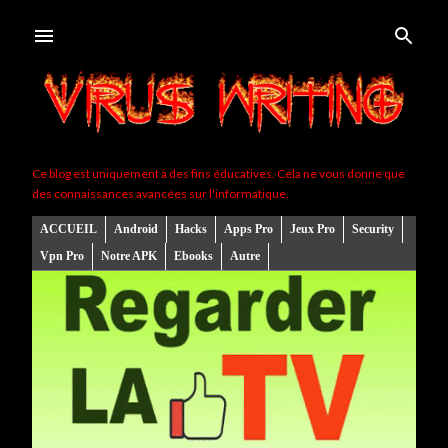
Accéder au contenu principal
Ce blog est uniquement à des fins éducatives. Cela ne vous donne que
des connaissances avancées sur l'informatique.
ACCUEIL
Android
Hacks
Apps Pro
Jeux Pro
Security
Vpn Pro
Notre APK
Ebooks
Autre