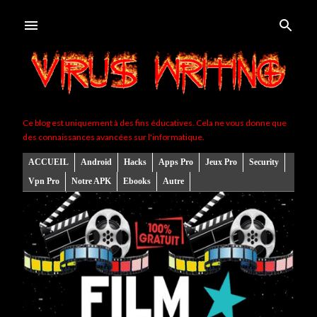
Accéder au contenu principal
Ce blog est uniquement à des fins éducatives. Cela ne vous donne que
des connaissances avancées sur l'informatique.
ACCUEIL
Android
Hacks
Apps Pro
Jeux Pro
Security
Vpn Pro
Notre APK
Ebooks
Autre