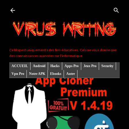
Accéder au contenu principal
Ce blog est uniquement à des fins éducatives. Cela ne vous donne que
des connaissances avancées sur l'informatique.
ACCUEIL
Android
Hacks
Apps Pro
Jeux Pro
Security
Vpn Pro
Notre APK
Ebooks
Autre