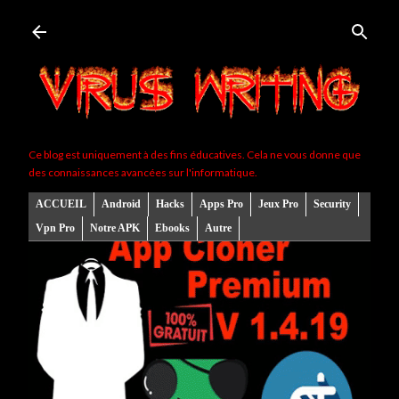
Accéder au contenu principal
Ce blog est uniquement à des fins éducatives. Cela ne vous donne que
des connaissances avancées sur l'informatique.
ACCUEIL
Android
Hacks
Apps Pro
Jeux Pro
Security
Vpn Pro
Notre APK
Ebooks
Autre